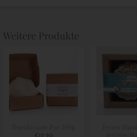
Weitere Produkte
Duschtraum Pur 100g
Festes Sha
fettiges H
€
12,90