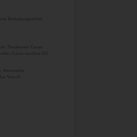
eine Betäubungsmittel,
rch, Theobroma Cacao
tter, Cocos nucifera Oil,
, Maisstärke,
loe Vera öl