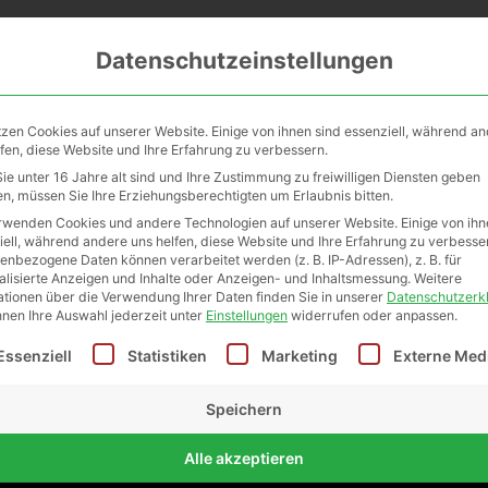
me
Firmen&Workshops
Vertriebspa
Datenschutzeinstellungen
Euro oder kostenlose Abholung in unserem Abholkasterl in St.
tzen Cookies auf unserer Website. Einige von ihnen sind essenziell, während a
lfen, diese Website und Ihre Erfahrung zu verbessern.
ie unter 16 Jahre alt sind und Ihre Zustimmung zu freiwilligen Diensten geben
n, müssen Sie Ihre Erziehungsberechtigten um Erlaubnis bitten.
rwenden Cookies und andere Technologien auf unserer Website. Einige von ihn
iell, während andere uns helfen, diese Website und Ihre Erfahrung zu verbesse
enbezogene Daten können verarbeitet werden (z. B. IP-Adressen), z. B. für
alisierte Anzeigen und Inhalte oder Anzeigen- und Inhaltsmessung.
Weitere
ationen über die Verwendung Ihrer Daten finden Sie in unserer
Datenschutzerk
nnen Ihre Auswahl jederzeit unter
Einstellungen
widerrufen oder anpassen.
lgt eine Liste der Service-Gruppen, für die eine Einwilligu
Essenziell
Statistiken
Marketing
Externe Med
Festes Kind
Speichern
45g
Alle akzeptieren