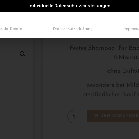
Individuelle Datenschutzeinstellungen
€
9,9
zzgl.
Versa
okie-Details
Datenschutzerklärung
Impress
Lieferzeit: ca. 3-4
Festes Shampoo für Bab
6 Monat
ohne Duftst
besonders bei Milc
empfindlicher Kopf
IN DEN WARENKOR