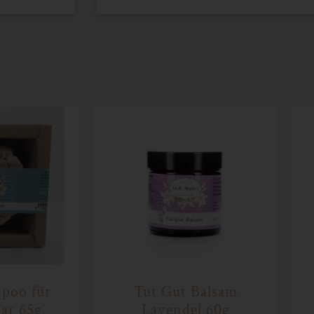
mpoo für
Tut Gut Balsam
aar 65g
Lavendel 60g