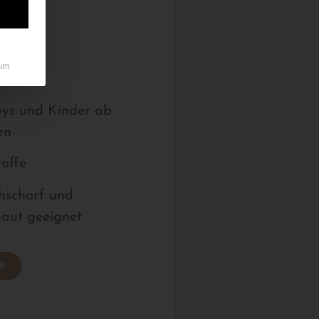
0
nd
um
 Werktage
ys und Kinder ab
en
offe
hschorf und
haut geeignet
B