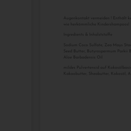
Augenkontakt vermeiden ! Enthält k
wie herkömmliche Kindershampoos!
Ingredients & Inhalststoffe
Sodium Coco Sulfate, Zea Mays Sta
Seed Butter, Butyrospermum Parkii Bu
Aloe Barbadensis Oil
mildes Pulvertensid auf Kokosölbasis
Kakaobutter, Sheabutter, Kokosöl, A