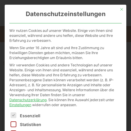
Mit die
0
Datenschutzeinstellungen
Wir nutzen Cookies auf unserer Website. Einige von ihnen sind
Kostenloser Versand für alle Bestellungen ab 50 Euro oder kostenlose
essenziell, während andere uns helfen, diese Website und Ihre
Abholung in unserem Abholkasterl in St. Donat (Sonnenweg 12)
Erfahrung zu verbessern.
Wenn Sie unter 16 Jahre alt sind und Ihre Zustimmung zu
freiwilligen Diensten geben möchten, müssen Sie Ihre
Erziehungsberechtigten um Erlaubnis bitten.
Start
/
Babypflege
/ Bodylotion Pur 250ml
Wir verwenden Cookies und andere Technologien auf unserer
Website. Einige von ihnen sind essenziell, während andere uns
helfen, diese Website und Ihre Erfahrung zu verbessern.
Personenbezogene Daten können verarbeitet werden (z. B. IP-
Adressen), z. B. für personalisierte Anzeigen und Inhalte oder
Anzeigen- und Inhaltsmessung.
Weitere Informationen über die
Verwendung Ihrer Daten finden Sie in unserer
Datenschutzerklärung
.
Sie können Ihre Auswahl jederzeit unter
Einstellungen
widerrufen oder anpassen.
Es folgt eine Liste der Service-Gruppen, für die eine E
Essenziell
Statistiken