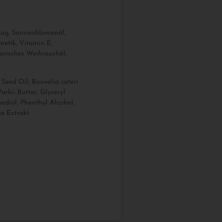
szug, Sonnenblumenöl,
metik, Vitamin E,
erisches Weihrauchöl,
Seed Oil, Boswelia cateri
rkii Butter, Glyceryl
nediol, Phenthyl Alcohol,
ia Extrakt