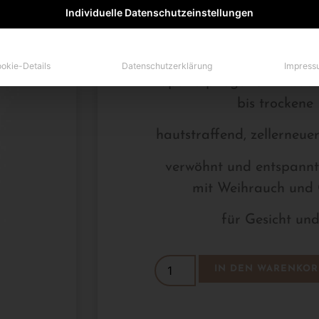
Individuelle Datenschutzeinstellungen
zzgl.
Versa
Lieferzeit: ca. 3-4
okie-Details
Datenschutzerklärung
Impress
Spezialpflege für Erwach
bis trockene
hautstraffend, zellerneue
verwöhnt und entspannt
mit Weihrauch und
für Gesicht un
IN DEN WARENKOR