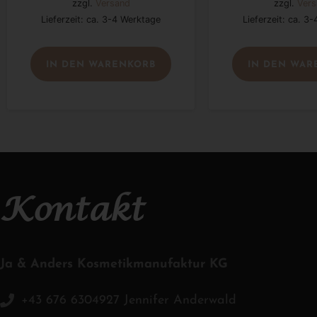
zzgl.
Versand
zzgl.
Vers
Lieferzeit: ca. 3-4 Werktage
Lieferzeit: ca. 3
IN DEN WARENKORB
IN DEN WAR
Kontakt
Ja & Anders Kosmetikmanufaktur KG
+43 676 6304927 Jennifer Anderwald