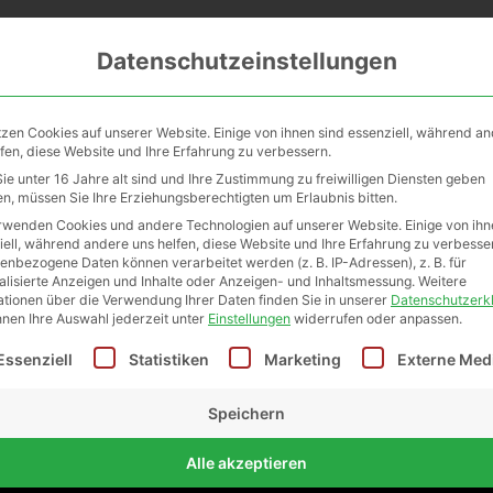
me
Firmen&Workshops
Vertriebspa
Datenschutzeinstellungen
Euro oder kostenlose Abholung in unserem Abholkasterl in St.
tzen Cookies auf unserer Website. Einige von ihnen sind essenziell, während a
lfen, diese Website und Ihre Erfahrung zu verbessern.
ie unter 16 Jahre alt sind und Ihre Zustimmung zu freiwilligen Diensten geben
n, müssen Sie Ihre Erziehungsberechtigten um Erlaubnis bitten.
rwenden Cookies und andere Technologien auf unserer Website. Einige von ihn
iell, während andere uns helfen, diese Website und Ihre Erfahrung zu verbesse
enbezogene Daten können verarbeitet werden (z. B. IP-Adressen), z. B. für
alisierte Anzeigen und Inhalte oder Anzeigen- und Inhaltsmessung.
Weitere
ationen über die Verwendung Ihrer Daten finden Sie in unserer
Datenschutzerk
nnen Ihre Auswahl jederzeit unter
Einstellungen
widerrufen oder anpassen.
lgt eine Liste der Service-Gruppen, für die eine Einwilligu
Essenziell
Statistiken
Marketing
Externe Med
Weihrauchba
Speichern
Alle akzeptieren
€
24,9