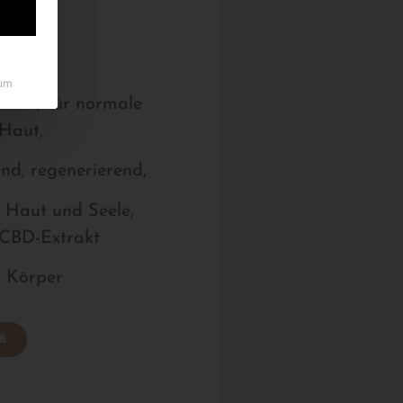
nd
 Werktage
um
sene, für normale
 Haut,
rnd, regenerierend,
 Haut und Seele,
 CBD-Extrakt
d Körper
B