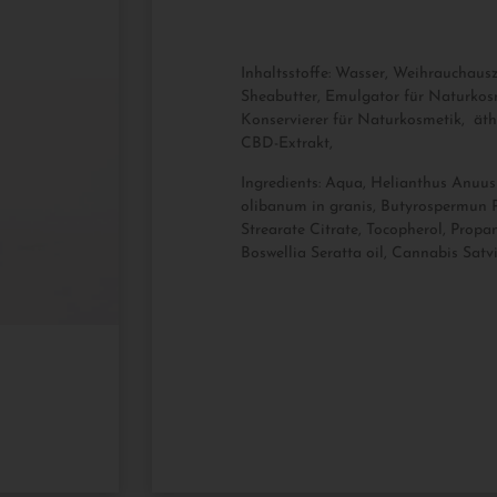
Inhaltsstoffe: Wasser, Weihrauchau
Sheabutter, Emulgator für Naturkos
Konservierer für Naturkosmetik, äth
CBD-Extrakt,
Ingredients: Aqua, Helianthus Anuus 
olibanum in granis, Butyrospermun Pa
Strearate Citrate, Tocopherol, Propa
Boswellia Seratta oil, Cannabis Satv