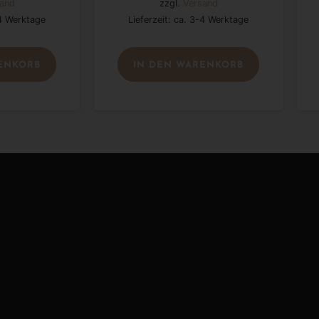
and
zzgl.
Versand
-4 Werktage
Lieferzeit: ca. 3-4 Werktage
ENKORB
IN DEN WARENKORB