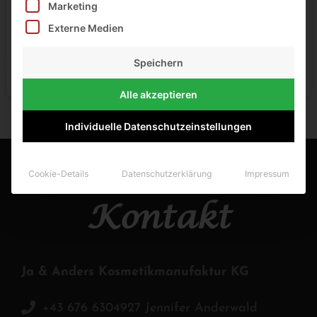
Marketing
Geschenke zur Geburt: Worauf
Externe Medien
Sie achten sollten
Speichern
September 17, 2024
Alle akzeptieren
Individuelle Datenschutzeinstellungen
Cookie-Details
Datenschutzerklärung
Impressum
Kontakt
Ja & Anders Kosmetikmanufaktur KG
+43 676 6304927 Jennifer Anderwald