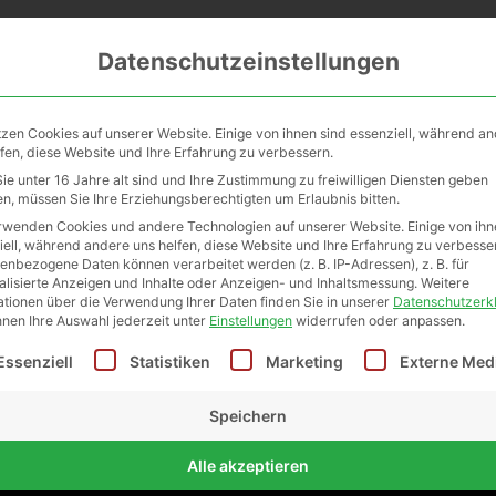
me
Firmen&Workshops
Vertriebspa
Datenschutzeinstellungen
häftsbedingungen
tzen Cookies auf unserer Website. Einige von ihnen sind essenziell, während a
lfen, diese Website und Ihre Erfahrung zu verbessern.
er Ja & Anders Kosmetikmanufaktur KG
für den Onlinesh
ie unter 16 Jahre alt sind und Ihre Zustimmung zu freiwilligen Diensten geben
n, müssen Sie Ihre Erziehungsberechtigten um Erlaubnis bitten.
rwenden Cookies und andere Technologien auf unserer Website. Einige von ihn
iell, während andere uns helfen, diese Website und Ihre Erfahrung zu verbesse
enbezogene Daten können verarbeitet werden (z. B. IP-Adressen), z. B. für
edingungen der Ja & Anders Kosmetikmanufaktur KG (nachfol
alisierte Anzeigen und Inhalte oder Anzeigen- und Inhaltsmessung.
Weitere
ationen über die Verwendung Ihrer Daten finden Sie in unserer
Datenschutzerk
insichtlich der im Onlineshop der Verkäuferin dargestellte
nnen Ihre Auswahl jederzeit unter
Einstellungen
widerrufen oder anpassen.
ender Bedingungen des Kunden wird widersprochen. Diese s
lgt eine Liste der Service-Gruppen, für die eine Einwilligu
hriftlich anerkannt wurden. Vertragserfüllungshandlungen d
Essenziell
Statistiken
Marketing
Externe Med
gungen.
Speichern
gungen abweichende Abreden vor Vertragsabschluss und Ä
rvereinbarungen nach Vertragsabschluss bedürfen zu ihre
Alle akzeptieren
. Dies gilt auch für eine etwaige Aufhebung dieser Klausel.