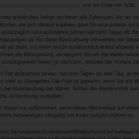
ps://jaundanders.at/widerrufsrecht/
und am Ende der AGB.
trag widerrufen, haben wir Ihnen alle Zahlungen, die wir vo
Kosten, die sich daraus ergeben, dass Sie eine andere Art 
, unverzüglich und spätestens binnen vierzehn Tagen ab de
eingegangen ist. Für diese Rückzahlung verwenden wir dasse
 es sei denn, mit Ihnen wurde ausdrücklich etwas anderes v
önnen die Rückzahlung verweigern, bis wir die Waren wiede
zurückgesandt haben, je nachdem, welches der frühere Zeit
em Fall spätestens binnen vierzehn Tagen ab dem Tag, an d
n oder zu übergeben. Die Frist ist gewahrt, wenn Sie die W
n der Rücksendung der Waren. Sollten die Waren unfrei zur
w. in Rechnung zu stellen.
r Waren nur aufkommen, wenn dieser Wertverlust auf einen 
nicht notwendigen Umgang mit ihnen zurückzuführen ist.
hts: Sie haben kein Rücktrittsrecht/Widerrufsrecht bei Verträgen üb
ygienegründen nicht zur Rückgabe geeignet sind, sofern deren Ver