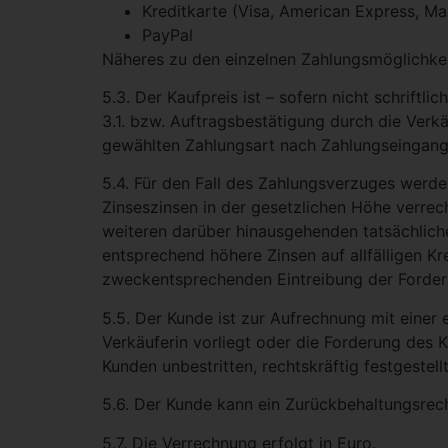
Kreditkarte (Visa, American Express, M
PayPal
Näheres zu den einzelnen Zahlungsmöglichke
5.3. Der Kaufpreis ist – sofern nicht schrif
3.1. bzw. Auftragsbestätigung durch die Verk
gewählten Zahlungsart nach Zahlungseingang
5.4. Für den Fall des Zahlungsverzuges wer
Zinseszinsen in der gesetzlichen Höhe verrec
weiteren darüber hinausgehenden tatsächlich
entsprechend höhere Zinsen auf allfälligen Kr
zweckentsprechenden Eintreibung der Forder
5.5. Der Kunde ist zur Aufrechnung mit einer
Verkäuferin vorliegt oder die Forderung des 
Kunden unbestritten, rechtskräftig festgestell
5.6. Der Kunde kann ein Zurückbehaltungsrec
5.7. Die Verrechnung erfolgt in Euro.