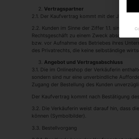
Vertragspartner
2.1. Der Kaufvertrag kommt mit der Ja & And
2.2. Kunden im Sinne der Ziffer 1.1. sind Ve
Co
Rechtsgeschäft zu einem Zweck abschließt, d
bzw. vor Aufnahme des Betriebes ihres Unter
des Privatrechts, die keine selbständige wirt
Angebot und Vertragsabschluss
3.1. Die im Onlineshop der Verkäuferin enthal
sondern sind nur eine unverbindliche Aufford
Zugang der Bestellung des Kunden unverzügli
Der Kaufvertrag kommt nach Bestätigung des 
3.2. Die Verkäuferin weist darauf hin, dass 
können (Symbolbilder).
3.3. Bestellvorgang