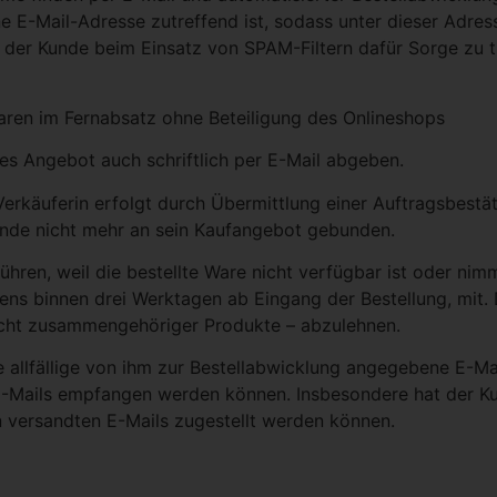
 E-Mail-Adresse zutreffend ist, sodass unter dieser Adres
er Kunde beim Einsatz von SPAM-Filtern dafür Sorge zu tr
aren im Fernabsatz ohne Beteiligung des Onlineshops
ches Angebot auch schriftlich per E-Mail abgeben.
Verkäuferin erfolgt durch Übermittlung einer Auftragsbest
 Kunde nicht mehr an sein Kaufangebot gebunden.
führen, weil die bestellte Ware nicht verfügbar ist oder ni
tens binnen drei Werktagen ab Eingang der Bestellung, mit. 
 nicht zusammengehöriger Produkte – abzulehnen.
ne allfällige von ihm zur Bestellabwicklung angegebene E-Ma
E-Mails empfangen werden können. Insbesondere hat der K
n versandten E-Mails zugestellt werden können.