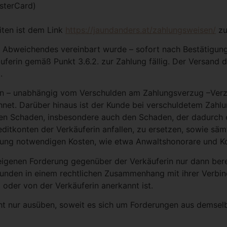
asterCard)
iten ist dem Link
https://jaundanders.at/zahlungsweisen/
zu
tlich Abweichendes vereinbart wurde – sofort nach Bestätig
äuferin gemäß Punkt 3.6.2. zur Zahlung fällig. Der Versand
.
den – unabhängig vom Verschulden am Zahlungsverzug –Verz
hnet. Darüber hinaus ist der Kunde bei verschuldetem Zahlu
en Schaden, insbesondere auch den Schaden, der dadurch e
editkonten der Verkäuferin anfallen, zu ersetzen, sowie sä
ung notwendigen Kosten, wie etwa Anwaltshonorare und Kos
 eigenen Forderung gegenüber der Verkäuferin nur dann ber
Kunden in einem rechtlichen Zusammenhang mit ihrer Verbind
t oder von der Verkäuferin anerkannt ist.
ht nur ausüben, soweit es sich um Forderungen aus demselb