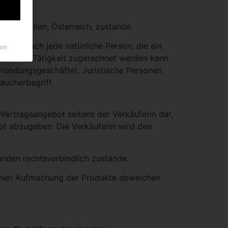
an der Glan, Österreich, zustande.
st demnach jede natürliche Person, die ein
um
ruflichen Tätigkeit zugerechnet werden kann
ründungsgeschäfte). Juristische Personen
aucherbegriff.
 Vertragsangebot seitens der Verkäuferin dar,
bot abzugeben. Die Verkäuferin wird den
nden rechtsverbindlich zustande.
hlichen Aufmachung der Produkte abweichen