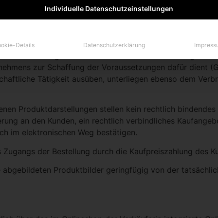
Individuelle Datenschutzeinstellungen
ers Kosmetikmanufaktur KG, Sonnenweg 12, A-9300 St. Veit 
rbraucher gemäß Konsumentenschutzgesetz. Ein Verbraucher i
okie-Details
Datenschutzerklärung
Impress
er weder ihrer gewerblichen noch ihrer selbstständigen be
nehmens zur Schaffung der Voraussetzungen dafür dient (G
schaftliche Tätigkeit ausüben, unterliegen ebenso dem Verbr
tenen Produktdarstellungen stellen kein rechtlich bindendes
erung an den Kunden, ein rechtlich verbindliches Kaufange
ch im elektronischen Weg bestätigen.
Zugangs der Bestellung durch die Kaufpreiszahlung des Ku
die abgebildeten Produktbilder geringfügig von der tatsäc