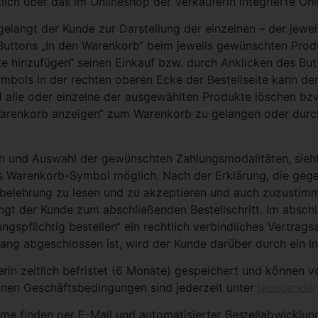
lich über das im Onlineshop der Verkäuferin integrierte On
gelangt der Kunde zur Darstellung der einzelnen – der jewe
 Buttons „In den Warenkorb“ beim jeweils gewünschten Pro
e hinzufügen“ seinen Einkauf bzw. durch Anklicken des But
mbols in der rechten oberen Ecke der Bestellseite kann de
d alle oder einzelne der ausgewählten Produkte löschen bz
„Warenkorb anzeigen“ zum Warenkorb zu gelangen oder durch
 und Auswahl der gewünschten Zahlungsmodalitäten, sieht 
as Warenkorb-Symbol möglich. Nach der Erklärung, die gege
elehrung zu lesen und zu akzeptieren und auch zuzustimm
angt der Kunde zum abschließenden Bestellschritt. Im abschl
ngspflichtig bestellen“ ein rechtlich verbindliches Vertra
ang abgeschlossen ist, wird der Kunde darüber durch ein In
rin zeitlich befristet (6 Monate) gespeichert und können v
inen Geschäftsbedingungen sind jederzeit unter
jaundander
me finden per E-Mail und automatisierter Bestellabwicklung 